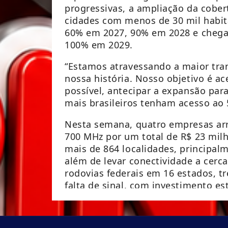
progressivas, a ampliação da cober
cidades com menos de 30 mil habit
60% em 2027, 90% em 2028 e chegar 
100% em 2029.
“Estamos atravessando a maior tra
nossa história. Nosso objetivo é ac
possível, antecipar a expansão par
mais brasileiros tenham acesso ao 
Nesta semana, quatro empresas arr
700 MHz por um total de R$ 23 milh
mais de 864 localidades, principalm
além de levar conectividade a cerca
rodovias federais em 16 estados, t
falta de sinal, com investimento e
https://brasil61.com/n/brasil-supe
mais-de-1-5-mil-cidades-mcom260