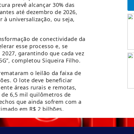
tura prevê alcançar 30% das
antes até dezembro de 2026,
à universalização, ou seja,
nsformação de conectividade da
elerar esse processo e, se
a 2027, garantindo que cada vez
5G”, completou Siqueira Filho.
emataram o leilão da faixa de
ões. O lote deve beneficiar
ente áreas rurais e remotas,
 de 6,5 mil quilômetros de
rechos que ainda sofrem com a
stimado em R$ 2 bilhões.
ra-meta-e-sinal-5g-esta-em-
374