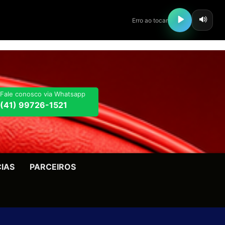
Fale conosco via Whatsapp
(41) 99726-1521
CIAS
PARCEIROS