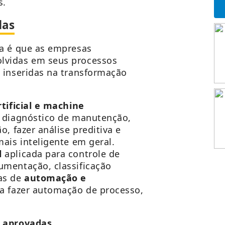
s.
das
ia é que as empresas
lvidas em seus processos
 inseridas na transformação
tificial e
machine
r diagnóstico de manutenção,
o, fazer análise preditiva e
ais inteligente em geral.
l
aplicada para controle de
umentação, classificação
as de
automação e
a fazer automação de processo,
s aprovadas