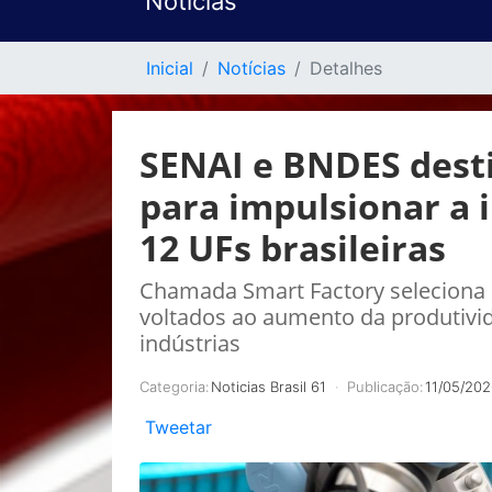
Notícias
Inicial
Notícias
Detalhes
SENAI e BNDES dest
para impulsionar a 
12 UFs brasileiras
Chamada Smart Factory seleciona 5
voltados ao aumento da produtivi
indústrias
Categoria:
Noticias Brasil 61
Publicação:
11/05/202
Tweetar