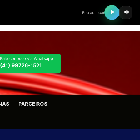
Fale conosco via Whatsapp
(41) 99726-1521
CIAS
PARCEIROS