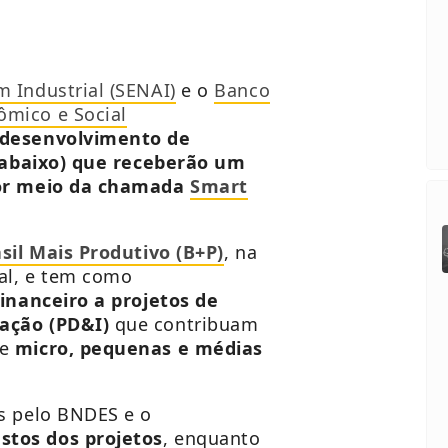
 Industrial (SENAI)
e o
Banco
ômico e Social
e desenvolvimento de
a abaixo) que receberão um
por meio da chamada
Smart
sil Mais Produtivo (B+P)
, na
al, e tem como
financeiro a projetos de
ação (PD&I)
que contribuam
de
micro, pequenas e médias
s pelo BNDES e o
stos dos projetos
, enquanto