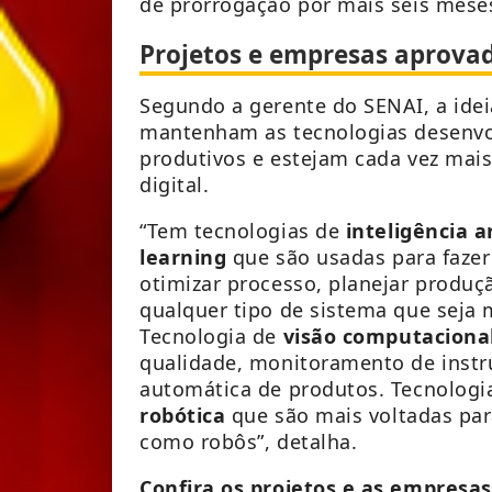
de prorrogação por mais seis mese
Projetos e empresas aprova
Segundo a gerente do SENAI, a ide
mantenham as tecnologias desenvo
produtivos e estejam cada vez mais
digital.
“Tem tecnologias de
inteligência ar
learning
que são usadas para faze
otimizar processo, planejar produçã
qualquer tipo de sistema que seja m
Tecnologia de
visão computaciona
qualidade, monitoramento de instr
automática de produtos. Tecnologi
robótica
que são mais voltadas par
como robôs”, detalha.
Confira os projetos e as empresa